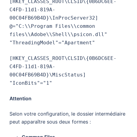
[HKEY_CLASSES_ROOT\CLSID\{0B6DC6EE-
C4FD-11d1-819A-
00C04FB69B4D}\InProcServer32]
@="C:\\Program Files\\common
files\\Adobe\\Shell\\psicon.dll"
"ThreadingModel"="Apartment"
[HKEY_CLASSES_ROOT\CLSID\{0B6DC6EE-
C4FD-11d1-819A-
00C04FB69B4D}\MiscStatus]
"IconBits"="1"
Attention
Selon votre configuration, le dossier intermédiaire
peut apparaître sous deux formes :