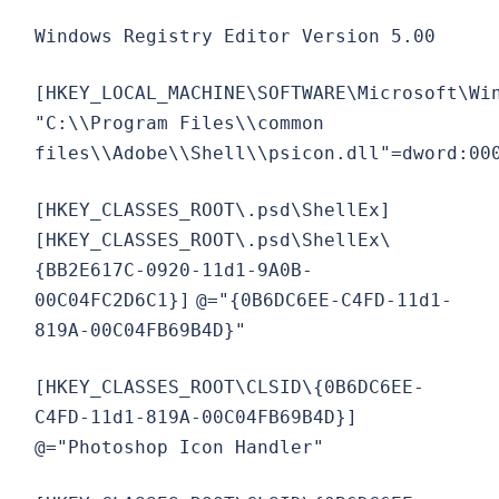
Windows Registry Editor Version 5.00
[HKEY_LOCAL_MACHINE\SOFTWARE\Microsoft\Wi
"C:\\Program Files\\common
files\\Adobe\\Shell\\psicon.dll"=dword:00
[HKEY_CLASSES_ROOT\.psd\ShellEx]
[HKEY_CLASSES_ROOT\.psd\ShellEx\
{BB2E617C-0920-11d1-9A0B-
00C04FC2D6C1}]
@="{0B6DC6EE-C4FD-11d1-
819A-00C04FB69B4D}"
[HKEY_CLASSES_ROOT\CLSID\{0B6DC6EE-
C4FD-11d1-819A-00C04FB69B4D}]
@="Photoshop Icon Handler"